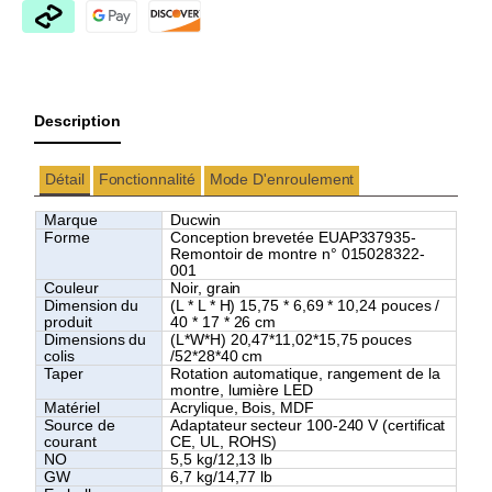
Description
Détail
Fonctionnalité
Mode D'enroulement
Marque
Ducwin
Forme
Conception brevetée EUAP337935-
Remontoir de montre n° 015028322-
001
Couleur
Noir, grain
Dimension du
(L * L * H)
15,75
* 6,69
*
10,24
pouces /
produit
40
* 17
*
26
cm
Dimensions du
(L*W*H) 20,47*11,02*15,75 pouces
colis
/52*28*40 cm
Taper
Rotation automatique, rangement de la
montre, lumière LED
Matériel
Acrylique, Bois, MDF
Source de
Adaptateur secteur 100-240 V (certificat
courant
CE, UL, ROHS)
NO
5,5 kg/12,13 lb
GW
6,7 kg/14,77 lb