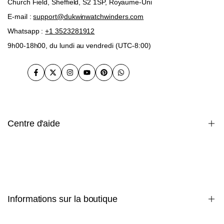
Church Field, Sheffield, S2 1SP, Royaume-Uni
E-mail :
support@dukwinwatchwinders.com
Whatsapp :
+1 3523281912
9h00-18h00, du lundi au vendredi (UTC-8:00)
Facebook
Twitter
Instagram
Youtube
Pinterest
WhatsApp
Centre d'aide
garantie
Paiement
politique de confidentialité
Politique d'expédition
Informations sur la boutique
termes et conditions
Politique de retours et d'échanges