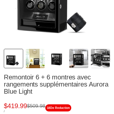
Remontoir 6 + 6 montres avec
rangements supplémentaires Aurora
Blue Light
Prix
$419.99
Prix
$509.98
18
De Reduction
PRIX
PAR
/