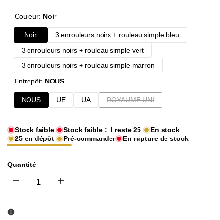
habituel
de
UNITAIRE
Couleur:
Noir
vente
Noir
3 enrouleurs noirs + rouleau simple bleu
3 enrouleurs noirs + rouleau simple vert
3 enrouleurs noirs + rouleau simple marron
Entrepôt:
NOUS
Variante
NOUS
UE
UA
ROYAUME-UNI
épuisée
Stock faible
Stock faible : il reste
25
En stock
25
en dépôt
Pré-commander
En rupture de stock
Quantité
I18n
I18n
Error:
Error: