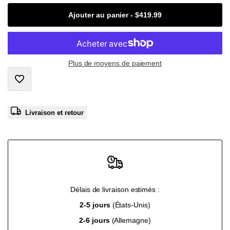
Missing
Missing
Ajouter au panier
-
$419.99
interpolation
interpolation
value
value
Plus de moyens de paiement
"product"
"product"
Ajouter
for
for
Livraison et retour
à
"Diminuer
"Augmenter
la
la
la
liste
quantité
quantité
de
Délais de livraison estimés :
pour
pour
2-5 jours
(États-Unis)
souhaits
{{
{{
2-6 jours
(Allemagne)