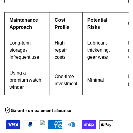
Maintenance
Cost
Potential
Us
Approach
Profile
Risks
Long-term
High
Lubricant
Ma
storage /
repair
thickening,
re
Infrequent use
costs
gear wear
we
Using a
One-time
Re
premium watch
Minimal
investment
pr
winder
Garantir un paiement sécurisé