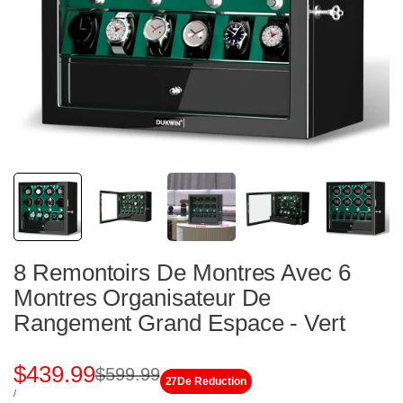
8 Remontoirs De Montres Avec 6
Montres Organisateur De
Rangement Grand Espace - Vert
Prix
$439.99
Prix
$599.99
27
De Reduction
PRIX
PAR
/