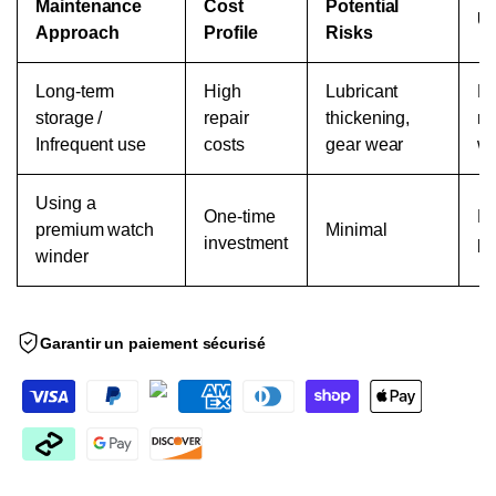
Maintenance
Cost
Potential
Us
Approach
Profile
Risks
Long-term
High
Lubricant
Ma
storage /
repair
thickening,
re
Infrequent use
costs
gear wear
we
Using a
One-time
Re
premium watch
Minimal
investment
pr
winder
Garantir un paiement sécurisé