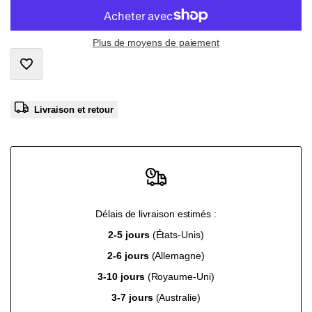
value
value
Plus de moyens de paiement
"product"
"product"
Ajouter
for
for
Livraison et retour
à
"Diminuer
"Augmenter
la
la
la
liste
quantité
quantité
de
Délais de livraison estimés :
pour
pour
2-5 jours
(États-Unis)
souhaits
{{
{{
2-6 jours
(Allemagne)
3-10 jours
(Royaume-Uni)
product
product
3-7 jours
(Australie)