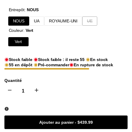
habituel
de
UNITAIRE
Entrepôt:
NOUS
vente
Variante
NOUS
UA
ROYAUME-UNI
UE
épuisée
Couleur:
Vert
Vert
Stock faible
Stock faible : il reste
55
En stock
55
en dépôt
Pré-commander
En rupture de stock
Quantité
I18n
I18n
Error:
Error:
Missing
Missing
Ajouter au panier
-
$439.99
interpolation
interpolation