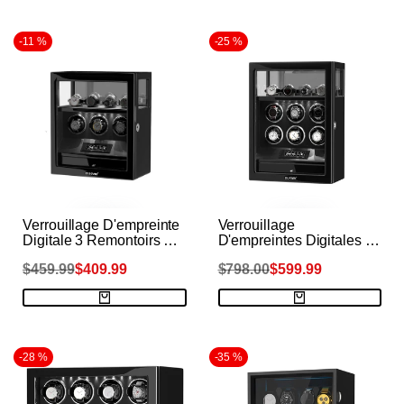
-
11
%
-
25
%
Verrouillage D'empreinte
Verrouillage
Digitale 3 Remontoirs De
D'empreintes Digitales 6
Montres Avec
Remontoirs De Montres
Prix
$459.99
PRIX
$409.99
Prix
$798.00
PRIX
$599.99
Télécommande LCD De
Avec Télécommande
Stockage
LCD De Stockage De
DE
DE
VENTE
VENTE
habituel
habituel
Supplémentaire De 4
Montres Supplémentaires
Montres - Noir
- Noir
-
28
%
-
35
%