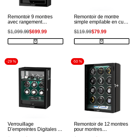
Remontoir 9 montres
Remontoir de montre
avec rangement
simple empilable en cuir
supplémentaire pour 4
végétalien, moteurs
Prix
$1,099.99
PRIX
$699.99
Prix
$119.99
PRIX
$79.99
montres, écran LCD,
Mabuchi silencieux pour
télécommande,
le voyage - Vert Hulk
DE
DE
VENTE
VENTE
habituel
habituel
verrouillage par
empreinte digitale - Noir
-
29
%
-
50
%
Verrouillage
Remontoir de 12 montres
D'empreintes Digitales 6
pour montres
Remontoirs De Montres
automatiques,